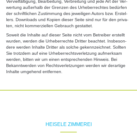
Ver­viel­fäl­ti­gung, Bear­bei­tung, Ver­brei­tung und jede Art der Ver­
wer­tung außer­halb der Gren­zen des Urhe­ber­rech­tes bedür­fen
der schrift­li­chen Zustim­mung des jewei­li­gen Autors bzw. Erstel­
lers. Down­loads und Kopi­en die­ser Sei­te sind nur für den pri­va­
ten, nicht kom­mer­zi­el­len Gebrauch gestat­tet.
Soweit die Inhal­te auf die­ser Sei­te nicht vom Betrei­ber erstellt
wur­den, wer­den die Urhe­ber­rech­te Drit­ter beach­tet. Ins­be­son­
de­re wer­den Inhal­te Drit­ter als sol­che gekenn­zeich­net. Soll­ten
Sie trotz­dem auf eine Urhe­ber­rechts­ver­let­zung auf­merk­sam
wer­den, bit­ten wir um einen ent­spre­chen­den Hin­weis. Bei
Bekannt­wer­den von Rechts­ver­let­zun­gen wer­den wir der­ar­ti­ge
Inhal­te umge­hend ent­fer­nen.
HEISELE ZIMMEREI