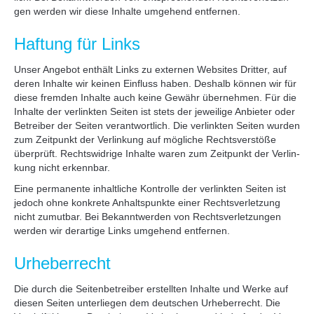
gen wer­den wir die­se Inhal­te umge­hend ent­fer­nen.
Haf­tung für Links
Unser Ange­bot ent­hält Links zu exter­nen Web­sites Drit­ter, auf
deren Inhal­te wir kei­nen Ein­fluss haben. Des­halb kön­nen wir für
die­se frem­den Inhal­te auch kei­ne Gewähr über­neh­men. Für die
Inhal­te der ver­link­ten Sei­ten ist stets der jewei­li­ge Anbie­ter oder
Betrei­ber der Sei­ten ver­ant­wort­lich. Die ver­link­ten Sei­ten wur­den
zum Zeit­punkt der Ver­lin­kung auf mög­li­che Rechts­ver­stö­ße
über­prüft. Rechts­wid­ri­ge Inhal­te waren zum Zeit­punkt der Ver­lin­
kung nicht erkenn­bar.
Eine per­ma­nen­te inhalt­li­che Kon­trol­le der ver­link­ten Sei­ten ist
jedoch ohne kon­kre­te Anhalts­punk­te einer Rechts­ver­let­zung
nicht zumut­bar. Bei Bekannt­wer­den von Rechts­ver­let­zun­gen
wer­den wir der­ar­ti­ge Links umge­hend ent­fer­nen.
Urhe­ber­recht
Die durch die Sei­ten­be­trei­ber erstell­ten Inhal­te und Wer­ke auf
die­sen Sei­ten unter­lie­gen dem deut­schen Urhe­ber­recht. Die