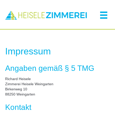
Impres­sum
Anga­ben gemäß § 5 TMG
Richard Hei­se­le
Zimmerei Hei­se­le Wein­gar­ten
Bir­ken­weg 10
88250 Wein­gar­ten
Kon­takt