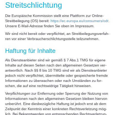
Streit­schlich­tung
Die Euro­päi­sche Kom­mis­si­on stellt eine Platt­form zur Online-
Streit­bei­le­gung (OS) bereit:
https://ec.europa.eu/consumers/odr
.
Unse­re E‑Mail-Adres­se fin­den Sie oben im Impres­sum.
Wir sind nicht bereit oder ver­pflich­tet, an Streit­bei­le­gungs­ver­fah­
ren vor einer Ver­brau­cher­schlich­tungs­stel­le teil­zu­neh­men.
Haf­tung für Inhal­te
Als Diens­te­an­bie­ter sind wir gemäß § 7 Abs.1 TMG für eige­ne
Inhal­te auf die­sen Sei­ten nach den all­ge­mei­nen Geset­zen ver­
ant­wort­lich. Nach §§ 8 bis 10 TMG sind wir als Diens­te­an­bie­ter
jedoch nicht ver­pflich­tet, über­mit­tel­te oder gespei­cher­te frem­de
Infor­ma­tio­nen zu über­wa­chen oder nach Umstän­den zu for­
schen, die auf eine rechts­wid­ri­ge Tätig­keit hin­wei­sen.
Ver­pflich­tun­gen zur Ent­fer­nung oder Sper­rung der Nut­zung von
Infor­ma­tio­nen nach den all­ge­mei­nen Geset­zen blei­ben hier­von
unbe­rührt. Eine dies­be­züg­li­che Haf­tung ist jedoch erst ab dem
Zeit­punkt der Kennt­nis einer kon­kre­ten Rechts­ver­let­zung mög­
lich. Bei Bekannt­wer­den von ent­spre­chen­den Rechts­ver­let­zun­