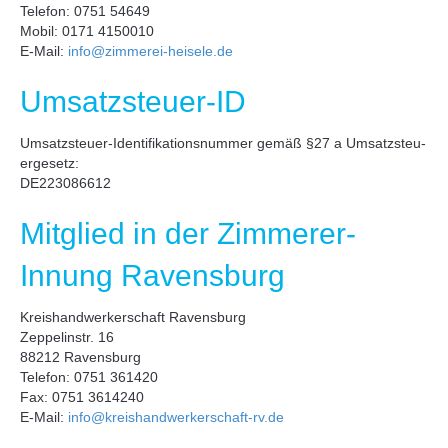
Tele­fon: 0751 54649
Mobil: 0171 4150010
E‑Mail:
info@zimmerei-heisele.de
Umsatz­steu­er-ID
Umsatz­steu­er-Iden­ti­fi­ka­ti­ons­num­mer gemäß §27 a Umsatz­steu­
er­ge­setz:
DE223086612
Mit­glied in der Zim­me­rer-
Innung Ravens­burg
Kreis­hand­wer­ker­schaft Ravens­burg
Zep­pe­lin­str. 16
88212 Ravens­burg
Tele­fon: 0751 361420
Fax: 0751 3614240
E‑Mail:
info@kreishandwerkerschaft-rv.de